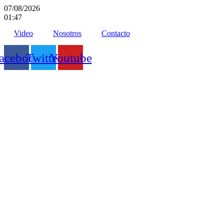
Ir
07/08/2026
al
01:47
contenido
Video
Nosotros
Contacto
acebook
Twitter
Youtube