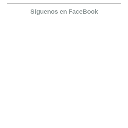
Publicidad
Síguenos en FaceBook
Aquí
Pu
Detalles