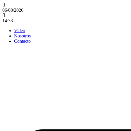
Ir
al
06/08/2026
contenido
14:33
Video
Nosotros
Contacto