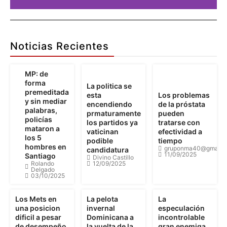
Publicidad
Aquí
Noticias Recientes
Pu
MP: de
forma
La politica se
premeditada
esta
Los problemas
Detalles
y sin mediar
encendiendo
de la próstata
palabras,
prmaturamente
pueden
policías
los partidos ya
tratarse con
mataron a
vaticinan
efectividad a
los 5
podible
tiempo
hombres en
gruponma40@gmail.
candidatura
11/09/2025
Santiago
Divino Castillo
Rolando
12/09/2025
Delgado
03/10/2025
Los Mets en
La pelota
La
una posicion
invernal
especulación
dificil a pesar
Dominicana a
incontrolable
de desempeño
la vuelta de la
gran enemiga