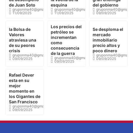
de Juan Soto
esquina
del gobierno
gruponma40@gmail.com
gruponma40@gmail.com
gruponma40@gmail.
11/09/2025
11/09/2025
09/09/2025
Los precios del
la Bolsa de
Se desploma el
petróleo se
Valores
mercado
incrementan
atraviesa una
inmobiliario
como
de su peores
precio altos y
consecuencia
crisis
poco dinero
de la guerra
gruponma40@gmail.com
gruponma40@gmail.
gruponma40@gmail.com
09/09/2025
09/09/2025
09/09/2025
Rafael Dever
esta en su
mejor
momento en
los Gigantes de
San Francisco
gruponma40@gmail.com
09/09/2025