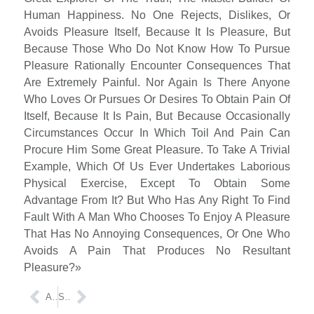
Human Happiness. No One Rejects, Dislikes, Or
Avoids Pleasure Itself, Because It Is Pleasure, But
Because Those Who Do Not Know How To Pursue
Pleasure Rationally Encounter Consequences That
Are Extremely Painful. Nor Again Is There Anyone
Who Loves Or Pursues Or Desires To Obtain Pain Of
Itself, Because It Is Pain, But Because Occasionally
Circumstances Occur In Which Toil And Pain Can
Procure Him Some Great Pleasure. To Take A Trivial
Example, Which Of Us Ever Undertakes Laborious
Physical Exercise, Except To Obtain Some
Advantage From It? But Who Has Any Right To Find
Fault With A Man Who Chooses To Enjoy A Pleasure
That Has No Annoying Consequences, Or One Who
Avoids A Pain That Produces No Resultant
Pleasure?»
ANTERIOR
SIGUIENTE