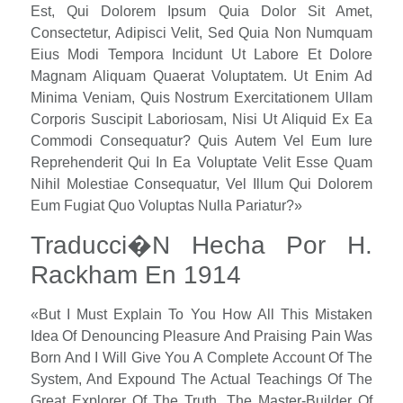
Est, Qui Dolorem Ipsum Quia Dolor Sit Amet,
Consectetur, Adipisci Velit, Sed Quia Non Numquam
Eius Modi Tempora Incidunt Ut Labore Et Dolore
Magnam Aliquam Quaerat Voluptatem. Ut Enim Ad
Minima Veniam, Quis Nostrum Exercitationem Ullam
Corporis Suscipit Laboriosam, Nisi Ut Aliquid Ex Ea
Commodi Consequatur? Quis Autem Vel Eum Iure
Reprehenderit Qui In Ea Voluptate Velit Esse Quam
Nihil Molestiae Consequatur, Vel Illum Qui Dolorem
Eum Fugiat Quo Voluptas Nulla Pariatur?»
Traducci�n Hecha Por H.
Rackham En 1914
«But I Must Explain To You How All This Mistaken
Idea Of Denouncing Pleasure And Praising Pain Was
Born And I Will Give You A Complete Account Of The
System, And Expound The Actual Teachings Of The
Great Explorer Of The Truth, The Master-Builder Of