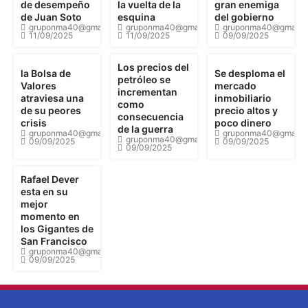
de desempeño
la vuelta de la
gran enemiga
de Juan Soto
esquina
del gobierno
gruponma40@gmail.com
gruponma40@gmail.com
gruponma40@gmail.
11/09/2025
11/09/2025
09/09/2025
Los precios del
la Bolsa de
Se desploma el
petróleo se
Valores
mercado
incrementan
atraviesa una
inmobiliario
como
de su peores
precio altos y
consecuencia
crisis
poco dinero
de la guerra
gruponma40@gmail.com
gruponma40@gmail.
gruponma40@gmail.com
09/09/2025
09/09/2025
09/09/2025
Rafael Dever
esta en su
mejor
momento en
los Gigantes de
San Francisco
gruponma40@gmail.com
09/09/2025