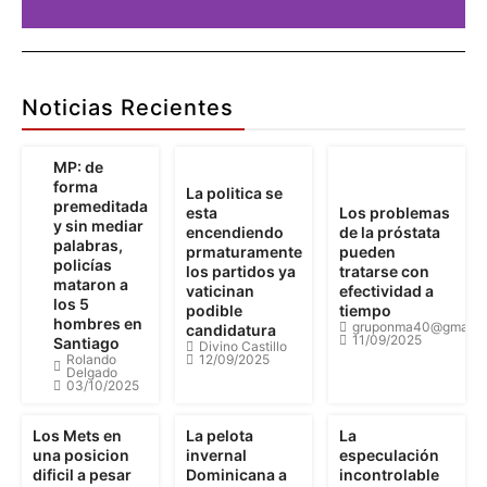
Publicidad
Aquí
Noticias Recientes
Pu
MP: de
forma
La politica se
premeditada
esta
Los problemas
Detalles
y sin mediar
encendiendo
de la próstata
palabras,
prmaturamente
pueden
policías
los partidos ya
tratarse con
mataron a
vaticinan
efectividad a
los 5
podible
tiempo
hombres en
gruponma40@gmail.
candidatura
11/09/2025
Santiago
Divino Castillo
Rolando
12/09/2025
Delgado
03/10/2025
Los Mets en
La pelota
La
una posicion
invernal
especulación
dificil a pesar
Dominicana a
incontrolable