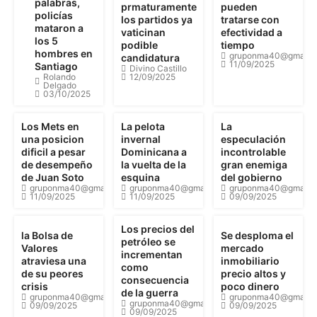
palabras,
prmaturamente
pueden
policías
los partidos ya
tratarse con
mataron a
vaticinan
efectividad a
los 5
podible
tiempo
hombres en
gruponma40@gmail.
candidatura
11/09/2025
Santiago
Divino Castillo
Rolando
12/09/2025
Delgado
03/10/2025
Los Mets en
La pelota
La
una posicion
invernal
especulación
dificil a pesar
Dominicana a
incontrolable
de desempeño
la vuelta de la
gran enemiga
de Juan Soto
esquina
del gobierno
gruponma40@gmail.com
gruponma40@gmail.com
gruponma40@gmail.
11/09/2025
11/09/2025
09/09/2025
Los precios del
la Bolsa de
Se desploma el
petróleo se
Valores
mercado
incrementan
atraviesa una
inmobiliario
como
de su peores
precio altos y
consecuencia
crisis
poco dinero
de la guerra
gruponma40@gmail.com
gruponma40@gmail.
gruponma40@gmail.com
09/09/2025
09/09/2025
09/09/2025