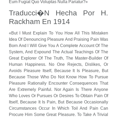
Eum Fugiat Quo Voluptas Nulla Pariatur?»
Traducci�n Hecha Por H.
Rackham En 1914
«But I Must Explain To You How All This Mistaken
Idea Of Denouncing Pleasure And Praising Pain Was
Born And I Will Give You A Complete Account Of The
System, And Expound The Actual Teachings Of The
Great Explorer Of The Truth, The Master-Builder Of
Human Happiness. No One Rejects, Dislikes, Or
Avoids Pleasure Itself, Because It Is Pleasure, But
Because Those Who Do Not Know How To Pursue
Pleasure Rationally Encounter Consequences That
Are Extremely Painful. Nor Again Is There Anyone
Who Loves Or Pursues Or Desires To Obtain Pain Of
Itself, Because It Is Pain, But Because Occasionally
Circumstances Occur In Which Toil And Pain Can
Procure Him Some Great Pleasure. To Take A Trivial