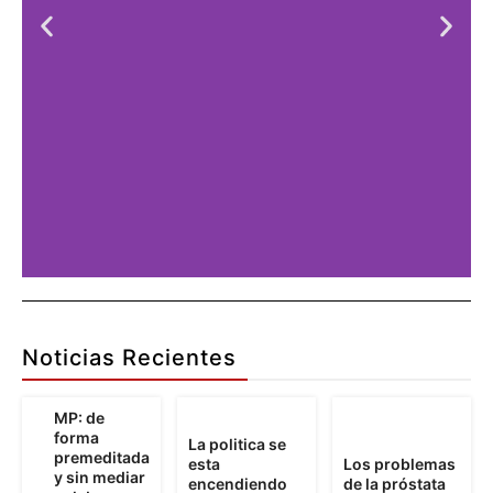
Publicidad
Aquí
Noticias Recientes
Pu
MP: de
forma
La politica se
premeditada
esta
Los problemas
Detalles
y sin mediar
encendiendo
de la próstata