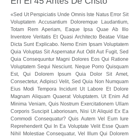
En El 45 Antes De Cristo
«Sed Ut Perspiciatis Unde Omnis Iste Natus Error Sit
Voluptatem Accusantium Doloremque Laudantium,
Totam Rem Aperiam, Eaque Ipsa Quae Ab Illo
Inventore Veritatis Et Quasi Architecto Beatae Vitae
Dicta Sunt Explicabo. Nemo Enim Ipsam Voluptatem
Quia Voluptas Sit Aspernatur Aut Odit Aut Fugit, Sed
Quia Consequuntur Magni Dolores Eos Qui Ratione
Voluptatem Sequi Nesciunt. Neque Porro Quisquam
Est, Qui Dolorem Ipsum Quia Dolor Sit Amet,
Consectetur, Adipisci Velit, Sed Quia Non Numquam
Eius Modi Tempora Incidunt Ut Labore Et Dolore
Magnam Aliquam Quaerat Voluptatem. Ut Enim Ad
Minima Veniam, Quis Nostrum Exercitationem Ullam
Corporis Suscipit Laboriosam, Nisi Ut Aliquid Ex Ea
Commodi Consequatur? Quis Autem Vel Eum Iure
Reprehenderit Qui In Ea Voluptate Velit Esse Quam
Nihil Molestiae Consequatur, Vel Illum Qui Dolorem