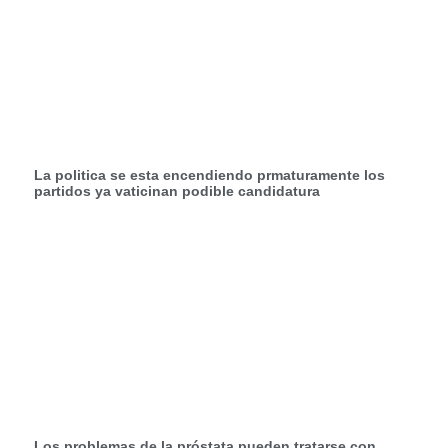
La politica se esta encendiendo prmaturamente los
partidos ya vaticinan podible candidatura
Los problemas de la próstata pueden tratarse con