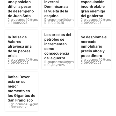
una posicion
invernal
especulación
dificil a pesar
Dominicana a
incontrolable
de desempeño
la vuelta de la
gran enemiga
de Juan Soto
esquina
del gobierno
gruponma40@gmail.com
gruponma40@gmail.com
gruponma40@gmail.
11/09/2025
11/09/2025
09/09/2025
Los precios del
la Bolsa de
Se desploma el
petróleo se
Valores
mercado
incrementan
atraviesa una
inmobiliario
como
de su peores
precio altos y
consecuencia
crisis
poco dinero
de la guerra
gruponma40@gmail.com
gruponma40@gmail.
gruponma40@gmail.com
09/09/2025
09/09/2025
09/09/2025
Rafael Dever
esta en su
mejor
momento en
los Gigantes de
San Francisco
gruponma40@gmail.com
09/09/2025