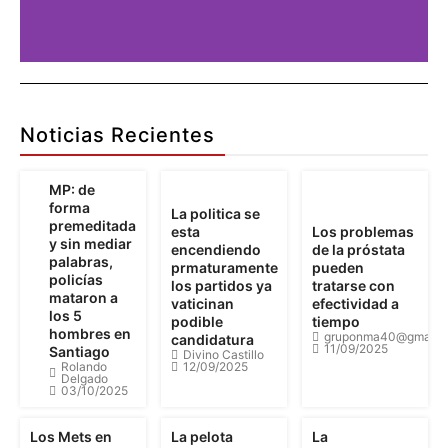
Publicidad
Aquí
Noticias Recientes
Pu
MP: de
forma
La politica se
premeditada
esta
Los problemas
Detalles
y sin mediar
encendiendo
de la próstata
palabras,
prmaturamente
pueden
policías
los partidos ya
tratarse con
mataron a
vaticinan
efectividad a
los 5
podible
tiempo
hombres en
gruponma40@gmail.
candidatura
11/09/2025
Santiago
Divino Castillo
Rolando
12/09/2025
Delgado
03/10/2025
Los Mets en
La pelota
La