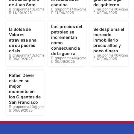
de Juan Soto
esquina
del gobierno
gruponma40@gmail.com
gruponma40@gmail.com
gruponma40@gmail.
11/09/2025
11/09/2025
09/09/2025
Los precios del
la Bolsa de
Se desploma el
petróleo se
Valores
mercado
incrementan
atraviesa una
inmobiliario
como
de su peores
precio altos y
consecuencia
crisis
poco dinero
de la guerra
gruponma40@gmail.com
gruponma40@gmail.
gruponma40@gmail.com
09/09/2025
09/09/2025
09/09/2025
Rafael Dever
esta en su
mejor
momento en
los Gigantes de
San Francisco
gruponma40@gmail.com
09/09/2025