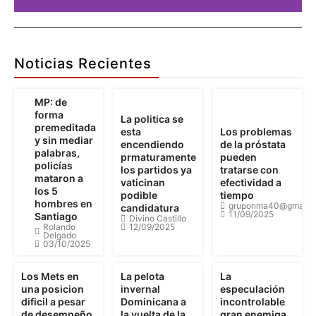
Publicidad
Aquí
Noticias Recientes
Pu
MP: de
forma
La politica se
premeditada
esta
Los problemas
Detalles
y sin mediar
encendiendo
de la próstata
palabras,
prmaturamente
pueden
policías
los partidos ya
tratarse con
mataron a
vaticinan
efectividad a
los 5
podible
tiempo
hombres en
gruponma40@gmail.
candidatura
11/09/2025
Santiago
Divino Castillo
Rolando
12/09/2025
Delgado
03/10/2025
Los Mets en
La pelota
La
una posicion
invernal
especulación
dificil a pesar
Dominicana a
incontrolable
de desempeño
la vuelta de la
gran enemiga