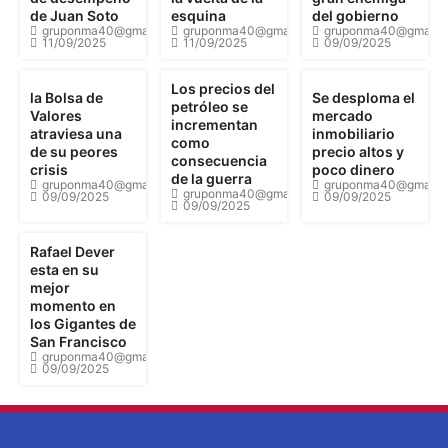
de Juan Soto
esquina
del gobierno
gruponma40@gmail.com
gruponma40@gmail.com
gruponma40@gmail.
11/09/2025
11/09/2025
09/09/2025
Los precios del
la Bolsa de
Se desploma el
petróleo se
Valores
mercado
incrementan
atraviesa una
inmobiliario
como
de su peores
precio altos y
consecuencia
crisis
poco dinero
de la guerra
gruponma40@gmail.com
gruponma40@gmail.
gruponma40@gmail.com
09/09/2025
09/09/2025
09/09/2025
Rafael Dever
esta en su
mejor
momento en
los Gigantes de
San Francisco
gruponma40@gmail.com
09/09/2025