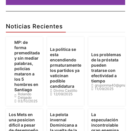
Publicidad
Aquí
Noticias Recientes
Pu
MP: de
forma
La politica se
premeditada
esta
Los problemas
Detalles
y sin mediar
encendiendo
de la próstata
palabras,
prmaturamente
pueden
policías
los partidos ya
tratarse con
mataron a
vaticinan
efectividad a
los 5
podible
tiempo
hombres en
gruponma40@gmail.
candidatura
11/09/2025
Santiago
Divino Castillo
Rolando
12/09/2025
Delgado
03/10/2025
Los Mets en
La pelota
La
una posicion
invernal
especulación
dificil a pesar
Dominicana a
incontrolable
de desempeño
la vuelta de la
gran enemiga