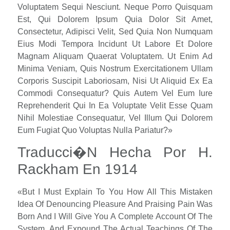
Voluptatem Sequi Nesciunt. Neque Porro Quisquam
Est, Qui Dolorem Ipsum Quia Dolor Sit Amet,
Consectetur, Adipisci Velit, Sed Quia Non Numquam
Eius Modi Tempora Incidunt Ut Labore Et Dolore
Magnam Aliquam Quaerat Voluptatem. Ut Enim Ad
Minima Veniam, Quis Nostrum Exercitationem Ullam
Corporis Suscipit Laboriosam, Nisi Ut Aliquid Ex Ea
Commodi Consequatur? Quis Autem Vel Eum Iure
Reprehenderit Qui In Ea Voluptate Velit Esse Quam
Nihil Molestiae Consequatur, Vel Illum Qui Dolorem
Eum Fugiat Quo Voluptas Nulla Pariatur?»
Traducci�n Hecha Por H.
Rackham En 1914
«But I Must Explain To You How All This Mistaken
Idea Of Denouncing Pleasure And Praising Pain Was
Born And I Will Give You A Complete Account Of The
System, And Expound The Actual Teachings Of The