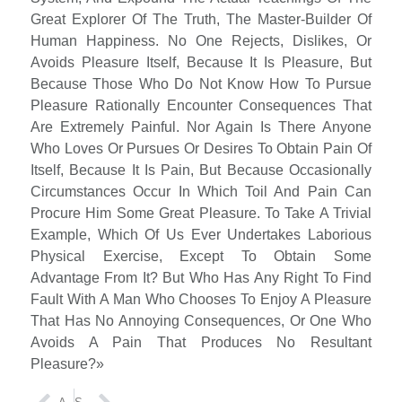
Great Explorer Of The Truth, The Master-Builder Of
Human Happiness. No One Rejects, Dislikes, Or
Avoids Pleasure Itself, Because It Is Pleasure, But
Because Those Who Do Not Know How To Pursue
Pleasure Rationally Encounter Consequences That
Are Extremely Painful. Nor Again Is There Anyone
Who Loves Or Pursues Or Desires To Obtain Pain Of
Itself, Because It Is Pain, But Because Occasionally
Circumstances Occur In Which Toil And Pain Can
Procure Him Some Great Pleasure. To Take A Trivial
Example, Which Of Us Ever Undertakes Laborious
Physical Exercise, Except To Obtain Some
Advantage From It? But Who Has Any Right To Find
Fault With A Man Who Chooses To Enjoy A Pleasure
That Has No Annoying Consequences, Or One Who
Avoids A Pain That Produces No Resultant
Pleasure?»