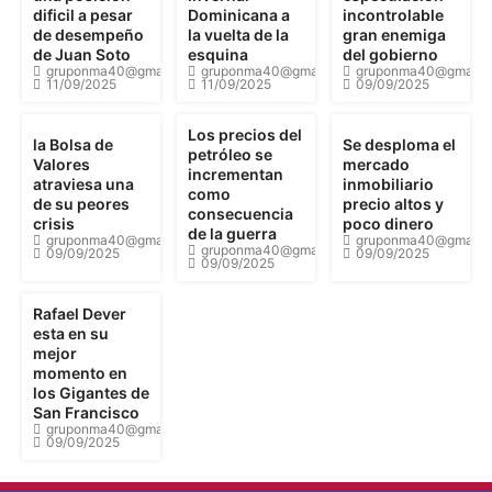
dificil a pesar
Dominicana a
incontrolable
de desempeño
la vuelta de la
gran enemiga
de Juan Soto
esquina
del gobierno
gruponma40@gmail.com
gruponma40@gmail.com
gruponma40@gmail.
11/09/2025
11/09/2025
09/09/2025
Los precios del
la Bolsa de
Se desploma el
petróleo se
Valores
mercado
incrementan
atraviesa una
inmobiliario
como
de su peores
precio altos y
consecuencia
crisis
poco dinero
de la guerra
gruponma40@gmail.com
gruponma40@gmail.
gruponma40@gmail.com
09/09/2025
09/09/2025
09/09/2025
Rafael Dever
esta en su
mejor
momento en
los Gigantes de
San Francisco
gruponma40@gmail.com
09/09/2025