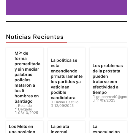
Publicidad
Aquí
Noticias Recientes
Pu
MP: de
forma
La politica se
premeditada
esta
Los problemas
Detalles
y sin mediar
encendiendo
de la próstata
palabras,
prmaturamente
pueden
policías
los partidos ya
tratarse con
mataron a
vaticinan
efectividad a
los 5
podible
tiempo
hombres en
gruponma40@gmail.
candidatura
11/09/2025
Santiago
Divino Castillo
Rolando
12/09/2025
Delgado
03/10/2025
Los Mets en
La pelota
La
una posicion
invernal
especulación