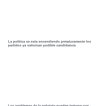
La politica se esta encendiendo prmaturamente los
partidos ya vaticinan podible candidatura
Los problemas de la próstata pueden tratarse con