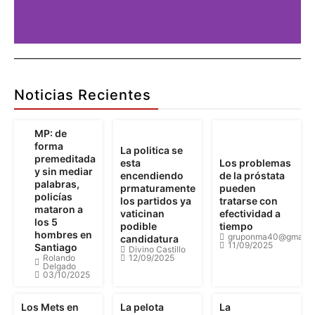
Publicidad
Aquí
Noticias Recientes
Pu
MP: de
forma
La politica se
premeditada
esta
Los problemas
Detalles
y sin mediar
encendiendo
de la próstata
palabras,
prmaturamente
pueden
policías
los partidos ya
tratarse con
mataron a
vaticinan
efectividad a
los 5
podible
tiempo
hombres en
gruponma40@gmail.
candidatura
11/09/2025
Santiago
Divino Castillo
Rolando
12/09/2025
Delgado
03/10/2025
Los Mets en
La pelota
La