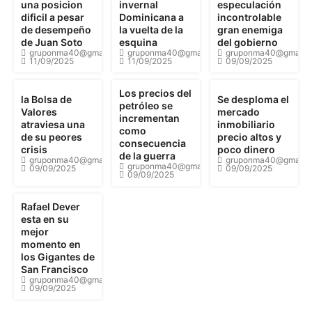
una posicion
invernal
especulación
dificil a pesar
Dominicana a
incontrolable
de desempeño
la vuelta de la
gran enemiga
de Juan Soto
esquina
del gobierno
gruponma40@gmail.com
gruponma40@gmail.com
gruponma40@gmail.
11/09/2025
11/09/2025
09/09/2025
Los precios del
la Bolsa de
Se desploma el
petróleo se
Valores
mercado
incrementan
atraviesa una
inmobiliario
como
de su peores
precio altos y
consecuencia
crisis
poco dinero
de la guerra
gruponma40@gmail.com
gruponma40@gmail.
gruponma40@gmail.com
09/09/2025
09/09/2025
09/09/2025
Rafael Dever
esta en su
mejor
momento en
los Gigantes de
San Francisco
gruponma40@gmail.com
09/09/2025